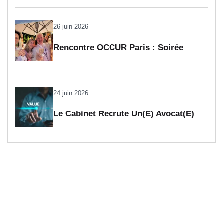
Investissant Dans L’art
26 juin 2026
Rencontre OCCUR Paris : Soirée
Interprofessionnelle
24 juin 2026
Le Cabinet Recrute Un(e) Avocat(e)
Collaborateur(trice) En Fiscalité (H/F)