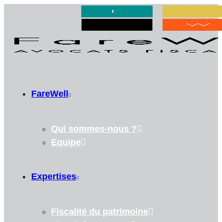
FareWell
Qui sommes-nous ?
Equipe
Expertises
Fiscalité du patrimoine