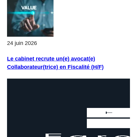
24 juin 2026
Le cabinet recrute un(e) avocat(e)
Collaborateur(trice) en Fiscalité (H/F)