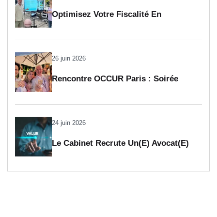
Optimisez Votre Fiscalité En
Investissant Dans L’art
26 juin 2026
Rencontre OCCUR Paris : Soirée
Interprofessionnelle
24 juin 2026
Le Cabinet Recrute Un(e) Avocat(e)
Collaborateur(trice) En Fiscalité (H/F)