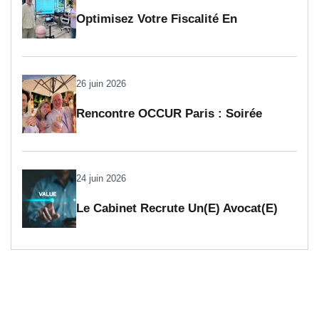
Optimisez Votre Fiscalité En
Investissant Dans L’art
26 juin 2026
Rencontre OCCUR Paris : Soirée
Interprofessionnelle
24 juin 2026
Le Cabinet Recrute Un(e) Avocat(e)
Collaborateur(trice) En Fiscalité (H/F)