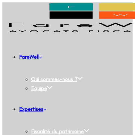
FareWell
Qui sommes-nous ?
Equipe
Expertises
Fiscalité du patrimoine