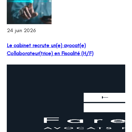
24 juin 2026
Le cabinet recrute un(e) avocat(e)
Collaborateur(trice) en Fiscalité (H/F)